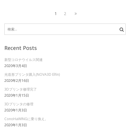
投
Page
Page
Next
1
2
稿
page
検
の
索:
ペ
Recent Posts
ー
ジ
新型コロナウイルス関連
2020年3月4日
送
光造形プリンタ購入(NOVA3D Elfin)
り
2020年2月16日
3Dプリンタ修理完了
2020年1月15日
3Dプリンタの修理
2020年1月3日
ConoHaWINGに乗り換え。
2020年1月3日