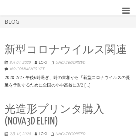
Toggle
naviga
BLOG
新型コロナウイルス関連
3月 04, 2020
LOKI
UNCATEGORIZED
NO COMMENTS YET
2020 2/27 午後6時過ぎ、時の首相から「新型コロナウイルスの蔓
延を予防するために全国の小中高校に3/2 […]
光造形プリンタ購入
(NOVA3D ELFIN)
2月 16, 2020
LOKI
UNCATEGORIZED