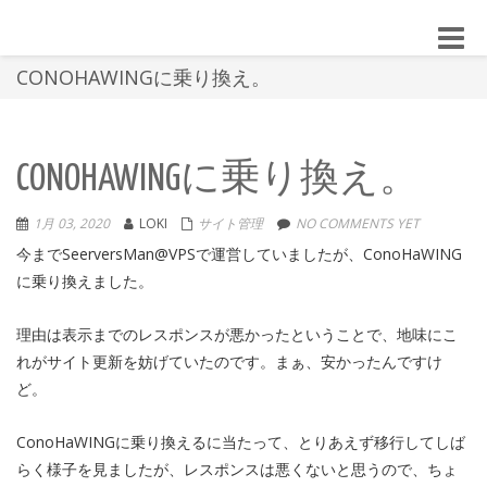
Toggle
naviga
CONOHAWINGに乗り換え。
CONOHAWINGに乗り換え。
1月 03, 2020
LOKI
サイト管理
NO COMMENTS YET
今までSeerversMan@VPSで運営していましたが、ConoHaWING
に乗り換えました。
理由は表示までのレスポンスが悪かったということで、地味にこ
れがサイト更新を妨げていたのです。まぁ、安かったんですけ
ど。
ConoHaWINGに乗り換えるに当たって、とりあえず移行してしば
らく様子を見ましたが、レスポンスは悪くないと思うので、ちょ