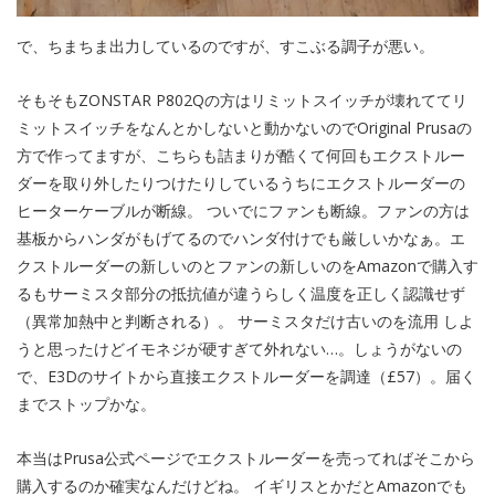
で、ちまちま出力しているのですが、すこぶる調子が悪い。
そもそもZONSTAR P802Qの方はリミットスイッチが壊れててリ
ミットスイッチをなんとかしないと動かないのでOriginal Prusaの
方で作ってますが、こちらも詰まりが酷くて何回もエクストルー
ダーを取り外したりつけたりしているうちにエクストルーダーの
ヒーターケーブルが断線。 ついでにファンも断線。ファンの方は
基板からハンダがもげてるのでハンダ付けでも厳しいかなぁ。エ
クストルーダーの新しいのとファンの新しいのをAmazonで購入す
るもサーミスタ部分の抵抗値が違うらしく温度を正しく認識せず
（異常加熱中と判断される）。 サーミスタだけ古いのを流用 しよ
うと思ったけどイモネジが硬すぎて外れない…。しょうがないの
で、E3Dのサイトから直接エクストルーダーを調達（£57）。届く
までストップかな。
本当はPrusa公式ページでエクストルーダーを売ってればそこから
購入するのか確実なんだけどね。 イギリスとかだとAmazonでも