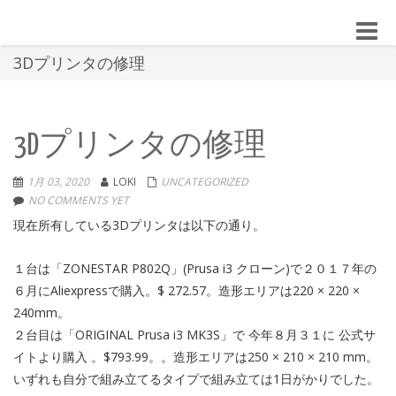
Toggle
naviga
3Dプリンタの修理
3Dプリンタの修理
1月 03, 2020
LOKI
UNCATEGORIZED
NO COMMENTS YET
現在所有している3Dプリンタは以下の通り。
１台は「ZONESTAR P802Q」(Prusa i3 クローン)で２０１７年の
６月にAliexpressで購入。$ 272.57。造形エリアは220 × 220 ×
240mm。
２台目は「ORIGINAL Prusa i3 MK3S」で 今年８月３１に 公式サ
イトより購入 。$793.99。。造形エリアは250 × 210 × 210 mm。
いずれも自分で組み立てるタイプで組み立ては1日がかりでした。